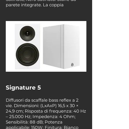
parete integrate. La coppia
Signature 5
Diffusori da scaffale bass reflex a 2
vie. Dimensioni: (LxAxP) 16,5 x 30 ×
24,9 cm; Risposta di frequenza: 40 Hz
– 25.000 Hz; Impedenza: 4 Ohm;
Sensibilità: 88 dB; Potenza
applicabile: 150W; Finitura: Bianco