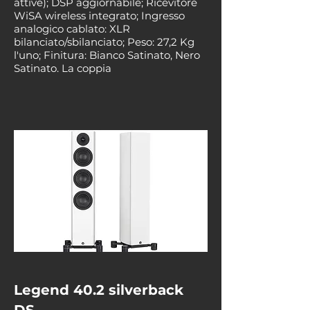
attive); DSP aggiornabile; Ricevitore
WiSA wireless integrato; Ingresso
analogico cablato: XLR
bilanciato/sbilanciato; Peso: 27,2 Kg
l'uno; Finitura: Bianco Satinato, Nero
Satinato. La coppia
Legend 40.2 silverback