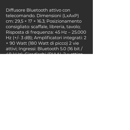
Diffusore Bluetooth attivo con
telecomando. Dimensioni (LxAxP)
cm: 29,5 × 17 × 16.3; Posizionamento
consigliato: scaffale, libreria, tavolo;
Risposta di frequenza: 45 Hz – 25.000
Hz (+/- 3 dB); Amplificatori integrati: 2
× 90 Watt (180 Watt di picco) 2 vie
attivi; Ingressi: Bluetooth 5.0 (16 bit /
48 kHz), Giradischi (RIAA), 2 x ottico
digitale, ARC TV, Line in - analogico
(RCA), Aux - analogico (minijack da
3,5 mm); Uscite: Sub out - analogico
(RCA) per subwoofer attivo; Finiture
disponibili: noce (con griglia anteriore
in bianco e nero) o nero spazzolato
(con griglia anteriore grigio e nero);
con telecomando. Il pezzo