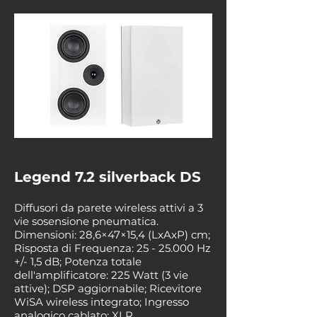
Legend 7.2 silverback DS
Diffusori da parete wireless attivi a 3
vie sosensione pneumatica.
Dimensioni: 28,6×47×15,4 (LxAxP) cm;
Risposta di Frequenza:
25 - 25.000
Hz
+/- 1,5 dB; Potenza totale
dell'amplificatore: 225 Watt (3 vie
attive); DSP aggiornabile; Ricevitore
WiSA wireless integrato; Ingresso
analogico cablato: XLR