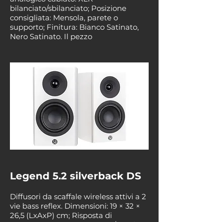
bilanciato/sbilanciato; Posizione
consigliata: Mensola, parete o
supporto; Finitura: Bianco Satinato,
Nero Satinato. Il pezzo
Legend 5.2 silverback DS
Diffusori da scaffale wireless attivi a 2
vie bass reflex. Dimensioni: 19 × 32 ×
26,5 (LxAxP) cm; Risposta di