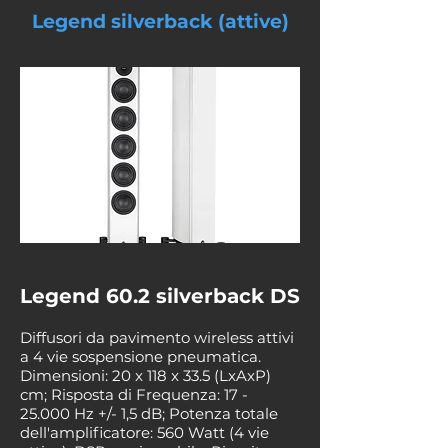
Legend silverback (attive)
Legend 60.2 silverback DS
Diffusori da pavimento wireless attivi
a 4 vie sospensione pneumatica.
Dimensioni: 20 x 118 x 33.5 (LxAxP)
cm; Risposta di Frequenza: 17 -
25.000 Hz +/- 1,5 dB; Potenza totale
dell'amplificatore: 560 Watt (4 vie