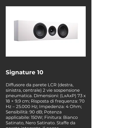
Signature 10
Diffusore da parete LCR (destra,
sinistra, centrale) 2 vie sospensione
pneumatica. Dimensioni: (LxAxP) 73 x
18 × 9,9 cm; Risposta di frequenza: 70
Hz – 25.000 Hz; Impedenza: 4 Ohm;
Sensibilità: 90 dB; Potenza
applicabile: 150W; Finitura: Bianco
Satinato, Nero Satinato. Staffe da