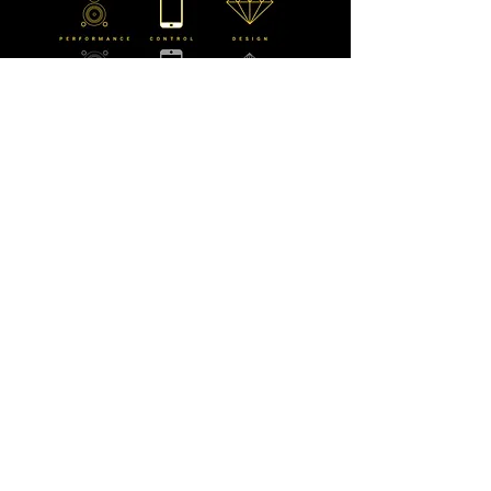
CONTATTACI
Email:
info@dmlaudio.it
Tel
0541 623905
Whatsapp : +393886310240
SEDE PRINCIPALE
Referente Massimo La Vigna
📍
Via del Salice 28
Santarcangelo di Romagna
47822
Rimini