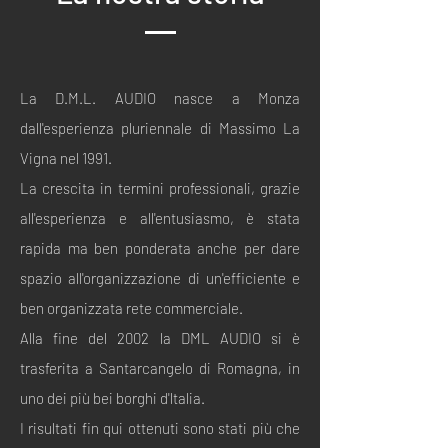
La D.M.L. AUDIO nasce a Monza
dall'esperienza pluriennale di Massimo La
Vigna nel 1991.
La crescita in termini professionali, grazie
all'esperienza e all'entusiasmo, è stata
rapida ma ben ponderata anche per dare
spazio all'organizzazione di un'efficiente e
ben organizzata rete commerciale.
Alla fine del 2002 la DML AUDIO si è
trasferita a Santarcangelo di Romagna, in
uno dei più bei borghi d'ltalia.
I risultati fin qui ottenuti sono stati più che