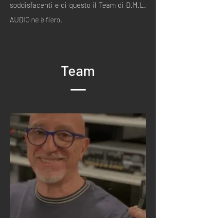
soddisfacenti e di questo il Team di D.M.L.
AUDIO ne è fiero.
Team