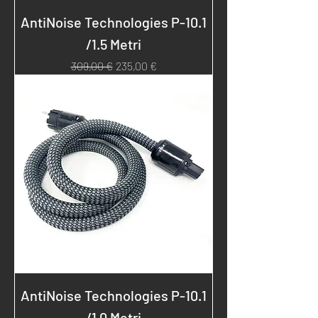
AntiNoise Technologies P-10.1
/1.5 Metri
Prezzo regolare
Prezzo scontato
309,00 €
235,00 €
AntiNoise Technologies P-10.1
/1.0 Metri