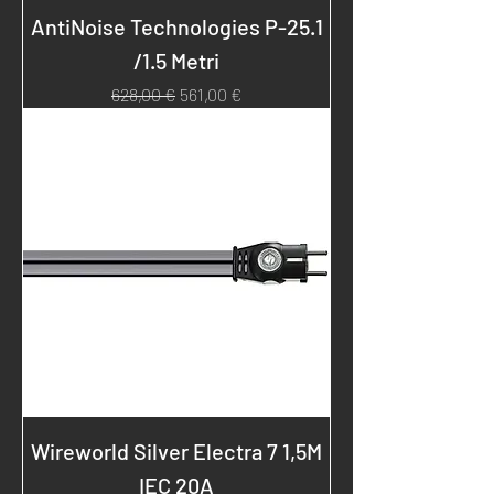
AntiNoise Technologies P-25.1
/1.5 Metri
Prezzo regolare
Prezzo scontato
628,00 €
561,00 €
Wireworld Silver Electra 7 1,5M
IEC 20A