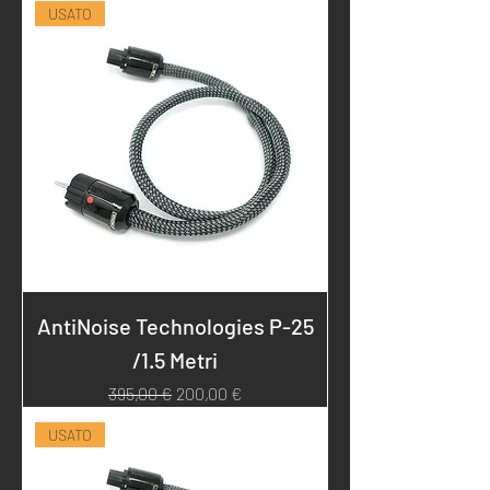
USATO
AntiNoise Technologies P-25
/1.5 Metri
Prezzo regolare
Prezzo scontato
395,00 €
200,00 €
USATO