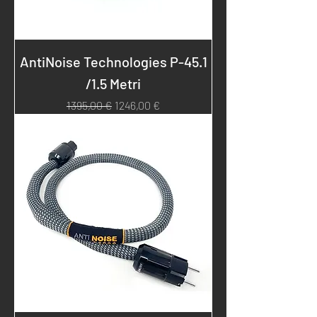
AntiNoise Technologies P-45.1
/1.5 Metri
Prezzo regolare
Prezzo scontato
1395,00 €
1246,00 €