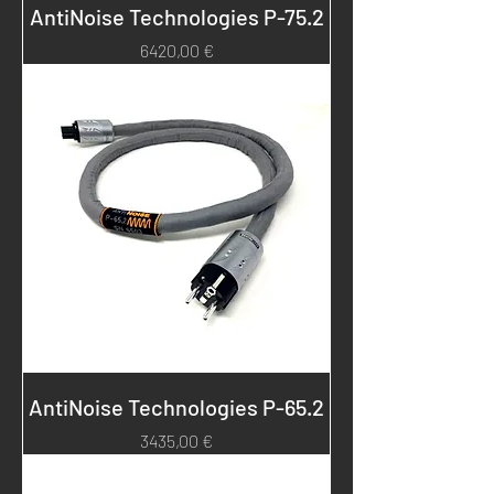
AntiNoise Technologies P-75.2
Prezzo
6420,00 €
AntiNoise Technologies P-65.2
Prezzo
3435,00 €