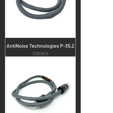
AntiNoise Technologies P-35.2
Prezzo
1235,00 €