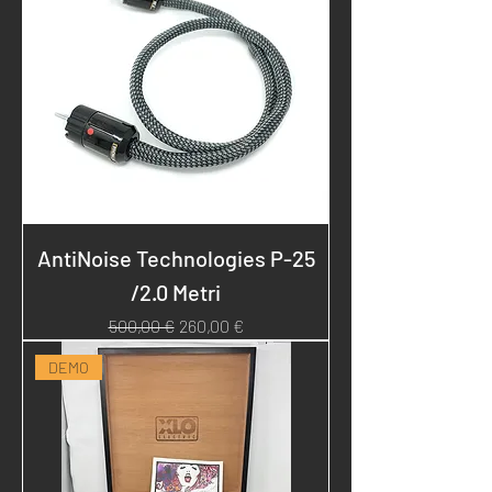
AntiNoise Technologies P-25
/2.0 Metri
Prezzo regolare
Prezzo scontato
500,00 €
260,00 €
DEMO