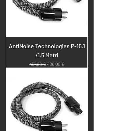
AntiNoise Technologies P-15.1
/1.5 Metri
Prezzo regolare
Prezzo scontato
457,00 €
408,00 €