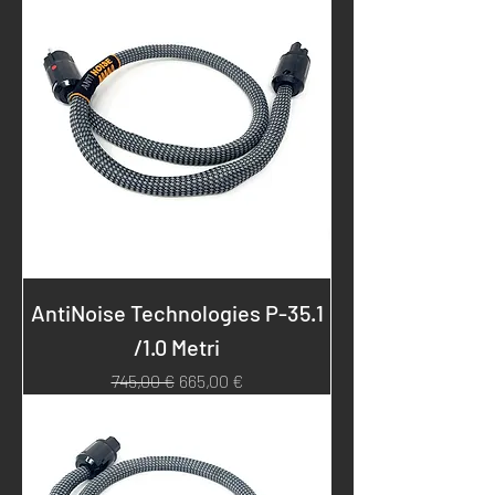
AntiNoise Technologies P-35.1
/1.0 Metri
Prezzo regolare
Prezzo scontato
745,00 €
665,00 €