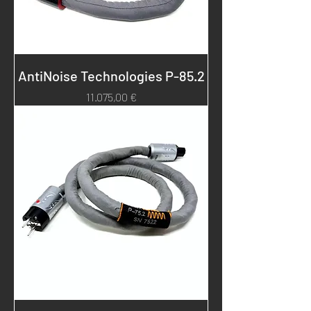
AntiNoise Technologies P-85.2
Prezzo
11.075,00 €