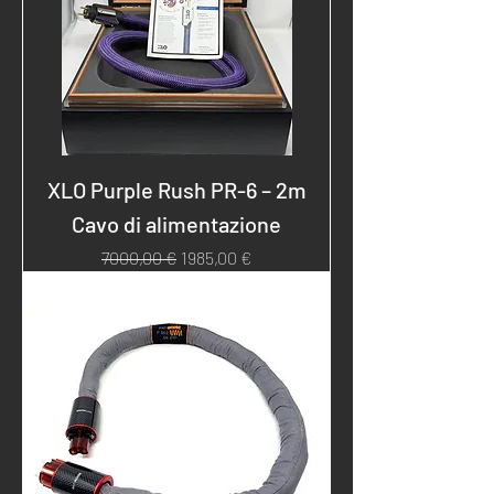
XLO Purple Rush PR-6 – 2m
Cavo di alimentazione
Prezzo regolare
Prezzo scontato
7000,00 €
1985,00 €