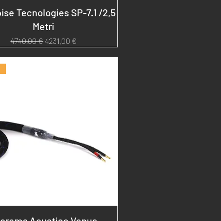
ise Tecnologies SP-7.1 /2,5
Metri
Prezzo regolare
Prezzo scontato
4740,00 €
4231,00 €
orema Acustico Venus