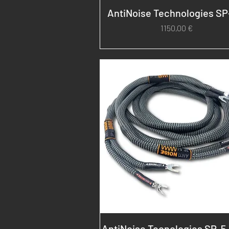
AntiNoise Technologies SP
Prezzo
1150,00 €
AntiNoise Tecnologies SP-5.1