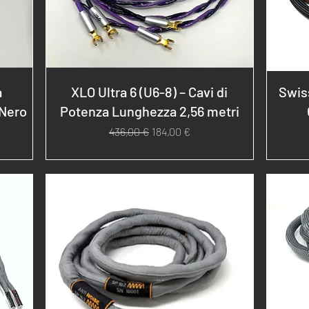
a
XLO Ultra 6 (U6-8) – Cavi di
Swis
 Nero
Potenza Lunghezza 2,56 metri
Prezzo regolare
Prezzo scontato
436,00 €
184,00 €