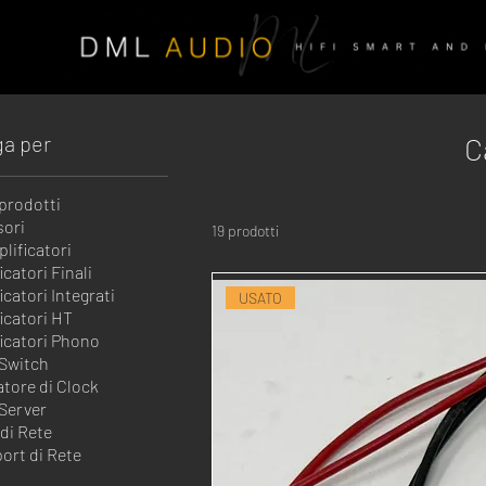
ga per
C
 prodotti
sori
19 prodotti
lificatori
icatori Finali
icatori Integrati
USATO
icatori HT
icatori Phono
Switch
tore di Clock
Server
 di Rete
ort di Rete