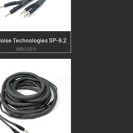
oise Technologies SP-9.2
Prezzo
8950,00 €