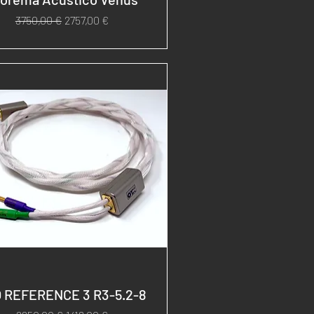
Prezzo regolare
Prezzo scontato
3750,00 €
2757,00 €
 REFERENCE 3 R3-5.2-8