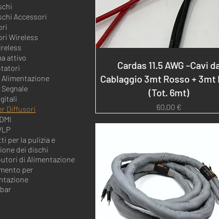
schi
schi Accessori
ori
ori Wireless
reless
a attivo
Cardas 11.5 AWG –Cavi d
tatori
Cablaggio 3mt Rosso + 3mt
i Alimentazione
i Segnale
(Tot. 6mt)
gitali
Prezzo
60,00 €
er Diffusori
HDMI
/LP
i per la pulizia e
ione dei dischi
butori di Alimentazione
amento per
entazione
bar