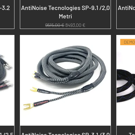
-3.2
AntiNoise Tecnologies SP-9.1 /2,0
AntiNo
Metri
Prezzo regolare
Prezzo scontato
9515,00 €
8493,00 €
DEMO
 /2,5
AntiNoise Tecnologies SP-3.1 /3,0
Te