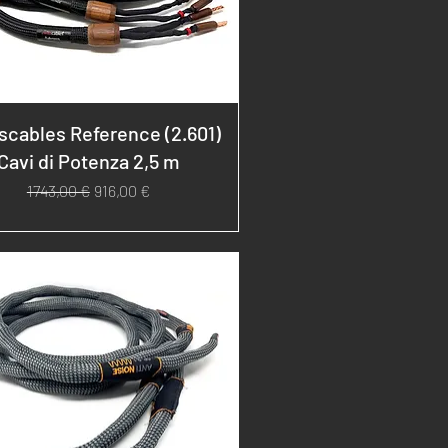
scables Reference (2.601)
Cavi di Potenza 2,5 m
Prezzo regolare
Prezzo scontato
1743,00 €
916,00 €