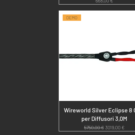
Prezzo
668,00 €
DEMO
Wireworld Silver Eclipse 8 
per Diffusori 3,0M
Prezzo regolare
Prezzo sconta
5750,00 €
3019,00 €