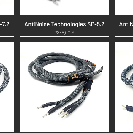
-7.2
AntiNoise Technologies SP-5.2
AntiN
Prezzo
2888,00 €