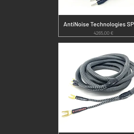
AntiNoise Technologies SP
Prezzo
4265,00 €