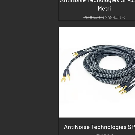
Metri
Prezzo regolare
Prezzo sconta
2800,00 €
2499,00 €
AntiNoise Technologies SP