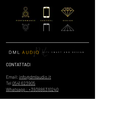
CONTATTACI
Email:
info@dmlaudio.it
Tel
0541 623905
Whatsapp : +393886310240
SEDE PRINCIPALE
Referente Massimo La Vigna
📍
Via del Salice 28
Santarcangelo di Romagna
47822
Rimini