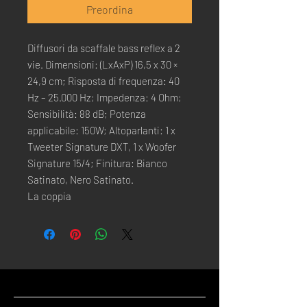
Preordina
Diffusori da scaffale bass reflex a 2
vie. Dimensioni: (LxAxP) 16,5 x 30 ×
24,9 cm; Risposta di frequenza: 40
Hz – 25.000 Hz; Impedenza: 4 Ohm;
Sensibilità: 88 dB; Potenza
applicabile: 150W; Altoparlanti: 1 x
Tweeter Signature DXT, 1 x Woofer
Signature 15/4; Finitura: Bianco
Satinato, Nero Satinato.
La coppia