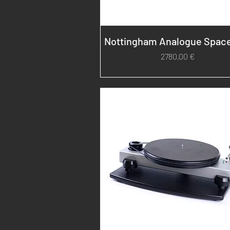
Nottingham Analogue Spac
Prezzo
2780,00 €