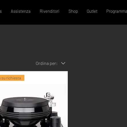
s
Assistenza
Rivenditori
Shop
Outlet
Programma
Ordina per:
 su richiesta