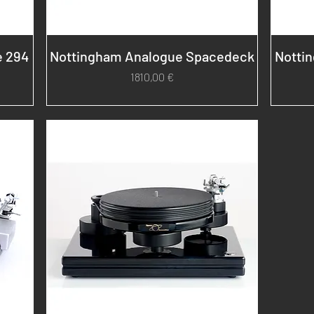
e 294
Nottingham Analogue Spacedeck
Notti
Prezzo
1810,00 €