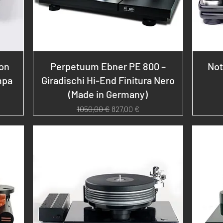
con
Perpetuum Ebner PE 800 –
Not
mpa
Giradischi Hi-End Finitura Nero
(Made in Germany)
to
Prezzo regolare
Prezzo scontato
1050,00 €
827,00 €