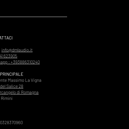
ATTACI
:
info@dmlaudio.it
41 623905
app : +393886310240
 PRINCIPALE
ente Massimo La Vigna
 del Salice 28
rcangelo di Romagna
Rimini
00328370960