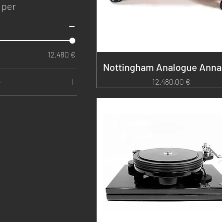
a per
o
12.480 €
Nottingham Analogue Anna
Prezzo
12.480,00 €
e