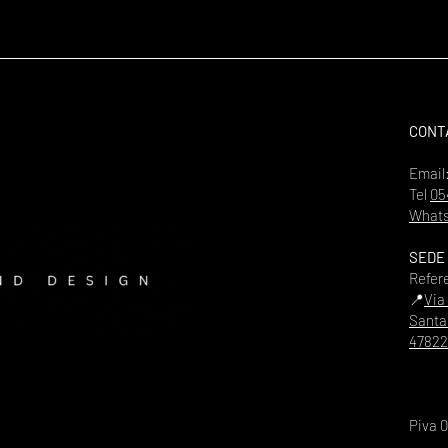
CONT
Email
Tel
05
Whats
SEDE
Refer
📍
Via
Santa
47822
Piva 