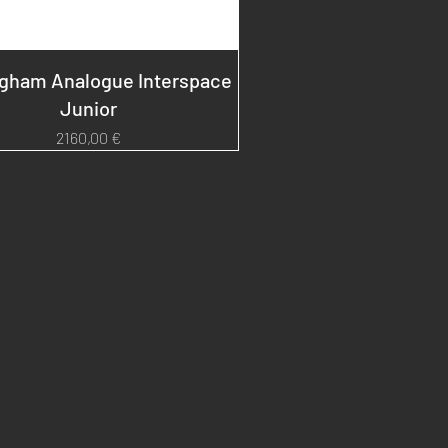
ngham Analogue Interspace
Junior
Prezzo
2160,00 €