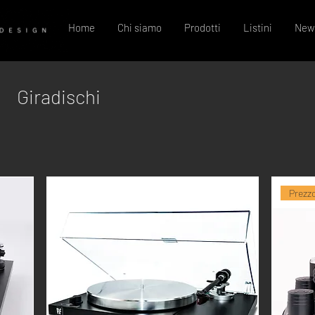
Home
Chi siamo
Prodotti
Listini
New
Giradischi
Prezzo