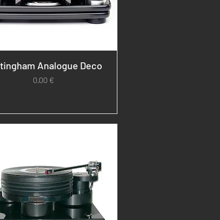
tingham Analogue Deco
Prezzo
0,00 €