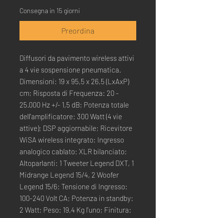
Consegna in 15 giorni
Preordina
Diffusori da pavimento wireless attivi
a 4 vie sospensione pneumatica.
Dimensioni: 19 x 95,5 x 26,5 (LxAxP)
cm; Risposta di Frequenza: 20 -
25.000 Hz +/- 1,5 dB; Potenza totale
dell'amplificatore: 300 Watt (4 vie
attive); DSP aggiornabile; Ricevitore
WiSA wireless integrato; Ingresso
analogico cablato: XLR bilanciato;
Altoparlanti: 1 Tweeter Legend DXT, 1
Midrange Legend 15/4, 2 Woofer
Legend 15/6; Tensione di Ingresso:
100-240 Volt CA; Potenza in standby:
2 Watt; Peso: 19,4 Kg l'uno; Finitura: