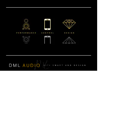
CONTATTACI
Email:
info@dmlaudio.it
Tel
0541 623905
Whatsapp : +393886310240
SEDE PRINCIPALE
Referente Massimo La Vigna
📍
Via del Salice 28
Santarcangelo di Romagna