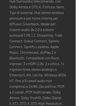
Hub Surround e telecomando, con
Dolby Atmos e DTS:X. Finitura: Nero.
Tipo di sistema: Hub stereo wireless
premium e per home cinema per
diffusori Silverback. Ideale per:
sistemi audio da 2.0 a sistemi
surround 7.1/5.1.2. Streaming: Tidal
Connect, Qobuz Connect, Spotify
Connect, Spotify Lossless, Apple
Music, Chromecast, AirPlay 2 e
Bluetooth. Compatibile con Roon.
Ingressi: 3 x HDMI 2.0b, 2 x ottico, 1 x
ingresso linea stereo analogico,
Ethernet/LAN. Uscita: Wireless WiSA
HT, fino a 8 canali audio non
compressi a 24/96. Decodifica: PCM
a 2 canali, PCM multicanale, Dolby
Atmos, Dolby TrueHD, Dolby Digital
5.1/7.1, DTS:X, DTS High Resolution,