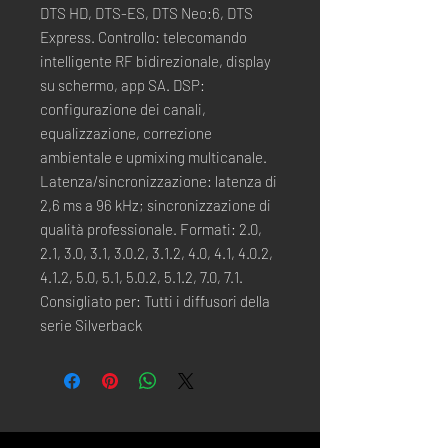
DTS HD, DTS-ES, DTS Neo:6, DTS
Express. Controllo: telecomando
intelligente RF bidirezionale, display
su schermo, app SA. DSP:
configurazione dei canali,
equalizzazione, correzione
ambientale e upmixing multicanale.
Latenza/sincronizzazione: latenza di
2,6 ms a 96 kHz; sincronizzazione di
qualità professionale. Formati: 2.0,
2.1, 3.0, 3.1, 3.0.2, 3.1.2, 4.0, 4.1, 4.0.2,
4.1.2, 5.0, 5.1, 5.0.2, 5.1.2, 7.0, 7.1.
Consigliato per: Tutti i diffusori della
serie Silverback