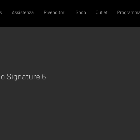
s
Assistenza
Rivenditori
Shop
Outlet
Programma
o Signature 6