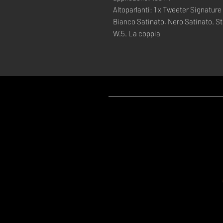
Altoparlanti: 1 x Tweeter Signature
Bianco Satinato, Nero Satinato. Sta
W.5. La coppia