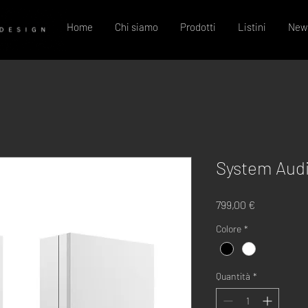
Home
Chi siamo
Prodotti
Listini
New
System Audi
Prezzo
799,00 €
Colore
*
Quantità
*