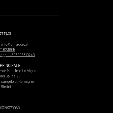
ATTACI
:
info@dmlaudio.it
41 623905
app : +393886310240
 PRINCIPALE
ente Massimo La Vigna
 del Salice 28
rcangelo di Romagna
Rimini
00328370960