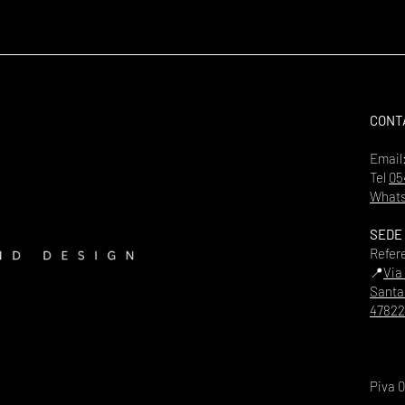
CONT
Email
Tel
05
Whats
SEDE
Refer
📍
Via
Santa
47822
Piva 