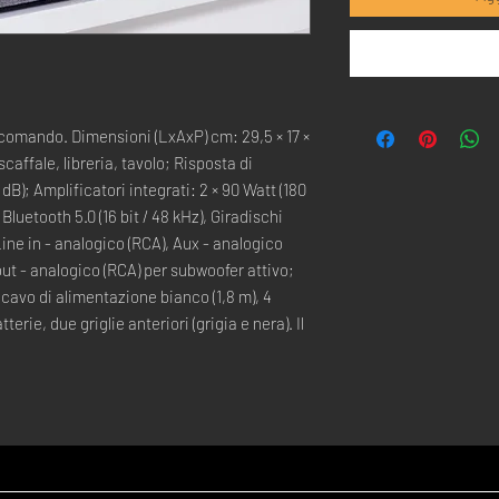
ecomando. Dimensioni (LxAxP) cm: 29,5 × 17 ×
affale, libreria, tavolo; Risposta di
dB); Amplificatori integrati: 2 × 90 Watt (180
 Bluetooth 5.0 (16 bit / 48 kHz), Giradischi
 Line in - analogico (RCA), Aux - analogico
ut - analogico (RCA) per subwoofer attivo;
 cavo di alimentazione bianco (1,8 m), 4
rie, due griglie anteriori (grigia e nera). Il