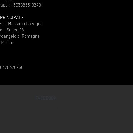
app : +393886310240
 PRINCIPALE
ente Massimo La Vigna
 del Salice 28
rcangelo di Romagna
Rimini
00328370960
FACEBOOK
INSTAGRAM
YOUTUBE