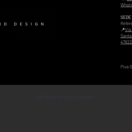
Whats
SEDE
Refer
📍
Via
Santa
47822
Piva 
INFORMATIVA SULLA PRIVACY
CONDIZIONI D'USO
COOKIE POLICY
POLITICA DEI RESI