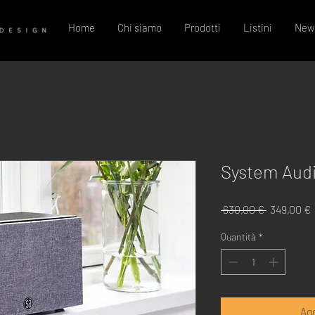
Home
Chi siamo
Prodotti
Listini
New
System Audio
Prezzo
 630,00 € 
349,00 €
regolare
Quantità
*
Agg