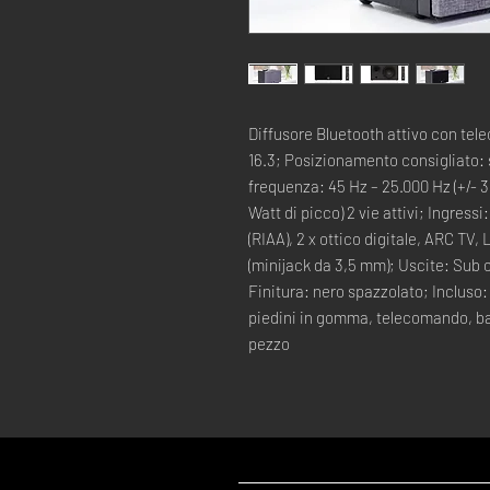
Diffusore Bluetooth attivo con tel
16.3; Posizionamento consigliato: sc
frequenza: 45 Hz – 25.000 Hz (+/- 3 
Watt di picco) 2 vie attivi; Ingressi:
(RIAA), 2 x ottico digitale, ARC TV,
(minijack da 3,5 mm); Uscite: Sub o
Finitura: nero spazzolato; Incluso:
piedini in gomma, telecomando, batte
pezzo