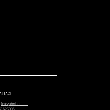
ATTACI
:
info@dmlaudio.it
41 623905