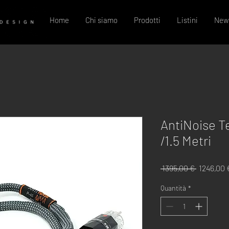
Home
Chi siamo
Prodotti
Listini
New
AntiNoise T
/1.5 Metri
Prezzo
 1395,00 € 
1246,00 
regolare
Quantità
*