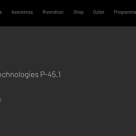
s
Assistenza
Rivenditori
Shop
Outlet
Programma
echnologies P-45.1
Prezzo
€
scontato