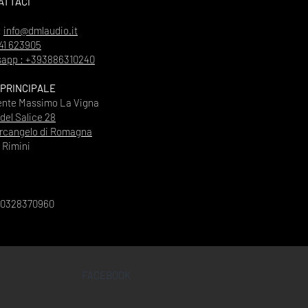
ATTACI
:
info@dmlaudio.it
41 623905
app : +393886310240
 PRINCIPALE
ente Massimo La Vigna
 del Salice 28
rcangelo di Romagna
Rimini
00328370960
FACEBOOK
INSTAGRAM