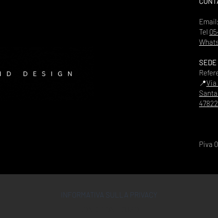
CONT
Email
Tel
05
Whats
SEDE
Refer
📍
Via
Santa
47822
Piva 
INFORMATIVA SULLA PRIVACY
CONDIZIONI D'USO