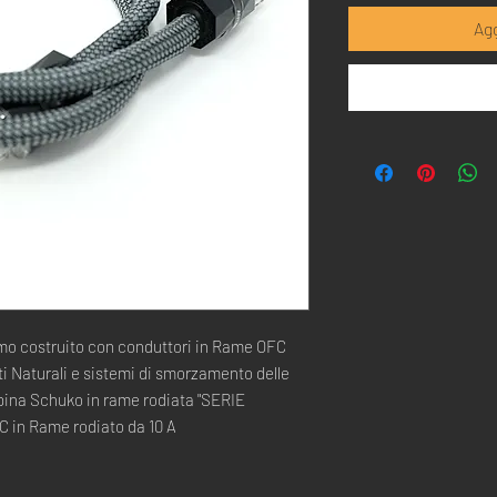
Agg
mo costruito con conduttori in Rame OFC
ti Naturali e sistemi di smorzamento delle
pina Schuko in rame rodiata "SERIE
 in Rame rodiato da 10 A