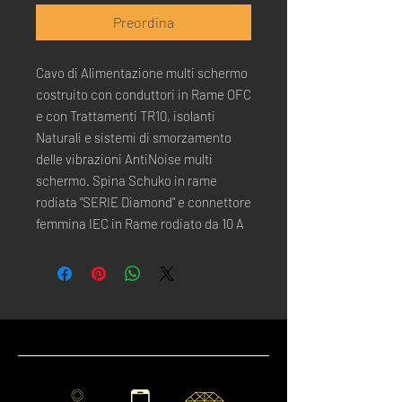
Preordina
Cavo di Alimentazione multi schermo
costruito con conduttori in Rame OFC
e con Trattamenti TR10, isolanti
Naturali e sistemi di smorzamento
delle vibrazioni AntiNoise multi
schermo. Spina Schuko in rame
rodiata "SERIE Diamond" e connettore
femmina IEC in Rame rodiato da 10 A