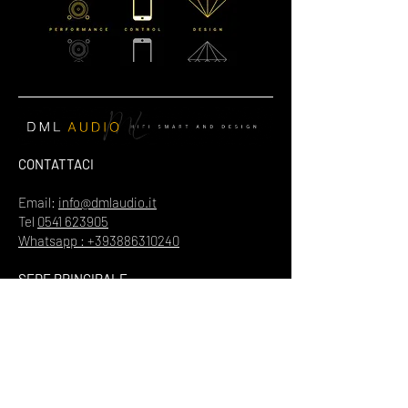
CONTATTACI
Email:
info@dmlaudio.it
Tel
0541 623905
Whatsapp : +393886310240
SEDE PRINCIPALE
Referente Massimo La Vigna
📍
Via del Salice 28
Santarcangelo di Romagna
47822
Rimini