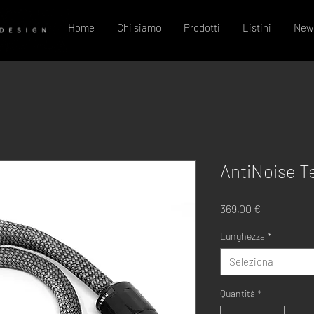
Home
Chi siamo
Prodotti
Listini
New
AntiNoise T
Prezzo
369,00 €
Lunghezza
*
Seleziona
Quantità
*