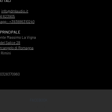
ATTACI
:
info@dmlaudio.it
41 623905
app : +393886310240
 PRINCIPALE
ente Massimo La Vigna
 del Salice 28
rcangelo di Romagna
Rimini
00328370960
FACEBOOK
INSTAGRAM