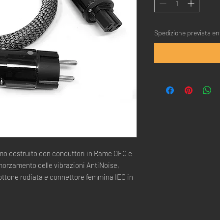
Spedizione prevista ent
mo costruito con conduttori in Rame OFC e
morzamento delle vibrazioni AntiNoise,
ttone rodiata e connettore femmina IEC in