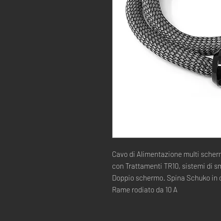
Cavo di Alimentazione multi scher
con Trattamenti TR10, sistemi di s
Doppio schermo. Spina Schuko in o
Rame rodiato da 10 A