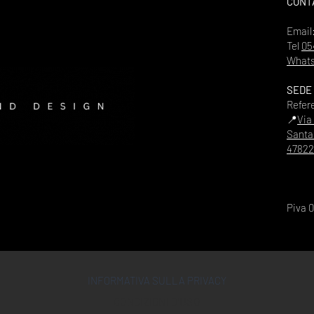
CONT
Email
Tel
05
Whats
SEDE
Refer
📍
Via
Santa
47822
Piva 
INFORMATIVA SULLA PRIVACY
CONDIZIONI D'USO