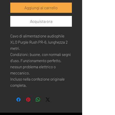
Aggiungi al carrello
Acquista ora
Cavo di alimentazione audiophile
XLO Purple Rush PR-6, lunghezza 2
metri.
Condizioni: buone, con normali segni
d'uso. Funzionamento perfetto,
nessun problema elettrico o
meccanico.
Incluso nella confezione originale
completa.