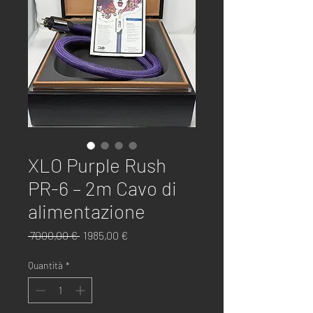
XLO Purple Rush
PR-6 – 2m Cavo di
alimentazione
Prezzo
Prezzo
 7000,00 € 
1985,00 €
regolare
scontato
Quantità
*