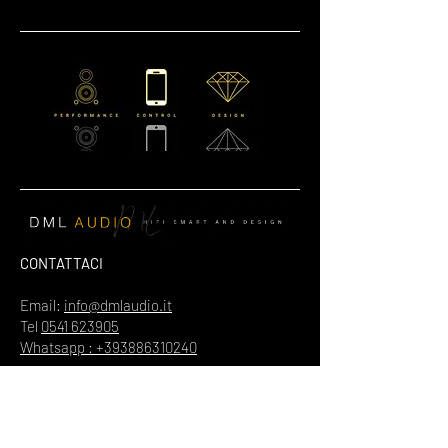
CONTATTACI
Email:
info@dmlaudio.it
Tel
0541 623905
Whatsapp : +393886310240
SEDE PRINCIPALE
Referente Massimo La Vigna
📍
Via del Salice 28