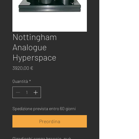
Nottingham
Analogue
Hyperspace
Prezzo
3920,00 €
Quantità
*
Spedizione prevista entro 60 giorni
Preordina
Giradischi senza braccio, può