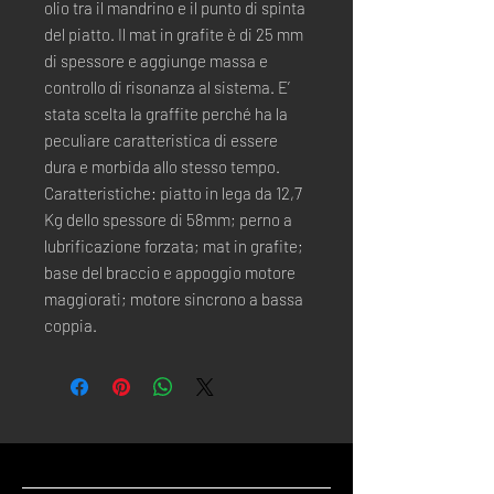
olio tra il mandrino e il punto di spinta
del piatto. Il mat in grafite è di 25 mm
di spessore e aggiunge massa e
controllo di risonanza al sistema. E’
stata scelta la graffite perché ha la
peculiare caratteristica di essere
dura e morbida allo stesso tempo.
Caratteristiche: piatto in lega da 12,7
Kg dello spessore di 58mm; perno a
lubrificazione forzata; mat in grafite;
base del braccio e appoggio motore
maggiorati; motore sincrono a bassa
coppia.