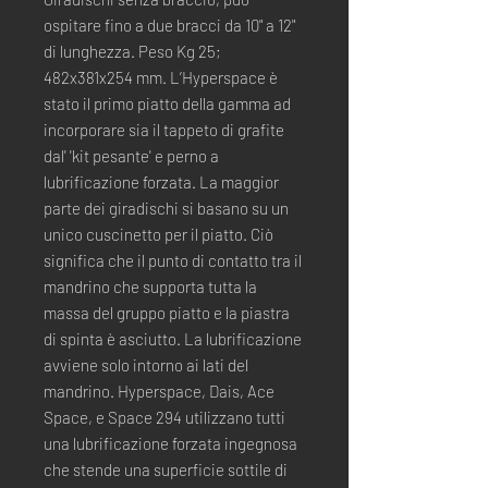
ospitare fino a due bracci da 10" a 12"
di lunghezza. Peso Kg 25;
482x381x254 mm. L’Hyperspace è
stato il primo piatto della gamma ad
incorporare sia il tappeto di grafite
dal' 'kit pesante' e perno a
lubrificazione forzata. La maggior
parte dei giradischi si basano su un
unico cuscinetto per il piatto. Ciò
significa che il punto di contatto tra il
mandrino che supporta tutta la
massa del gruppo piatto e la piastra
di spinta è asciutto. La lubrificazione
avviene solo intorno ai lati del
mandrino. Hyperspace, Dais, Ace
Space, e Space 294 utilizzano tutti
una lubrificazione forzata ingegnosa
che stende una superficie sottile di