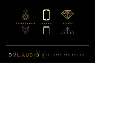
CONTATTACI
Email:
info@dmlaudio.it
Tel
0541 623905
Whatsapp : +393886310240
SEDE PRINCIPALE
Referente Massimo La Vigna
📍
Via del Salice 28
Santarcangelo di Romagna
47822
Rimini