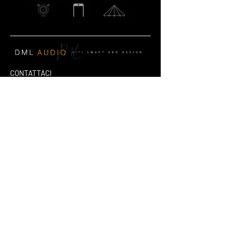
CONTATTACI
Email:
info@dmlaudio.it
Tel
0541 623905
Whatsapp : +393886310240
SEDE PRINCIPALE
Referente Massimo La Vigna
📍
Via del Salice 28
Santarcangelo di Romagna
47822
Rimini
Piva
00328370960