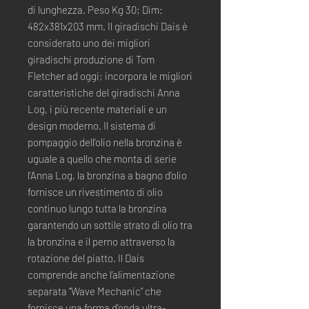
di lunghezza. Peso Kg 30; Dim:
482x381x203 mm. Il giradischi Dais è
considerato uno dei migliori
giradischi produzione di Tom
Fletcher ad oggi; incorpora le migliori
caratteristiche del giradischi Anna
Log, i più recente materiali e un
design moderno. Il sistema di
pompaggio dell'olio nella bronzina è
uguale a quello che monta di serie
l'Anna Log, la bronzina a bagno d'olio
fornisce un rivestimento di olio
continuo lungo tutta la bronzina
garantendo un sottile strato di olio tra
la bronzina e il perno attraverso la
rotazione del piatto. Il Dais
comprende anche l’alimentazione
separata “Wave Mechanic” che
fornisce una forma d'onda ultra-