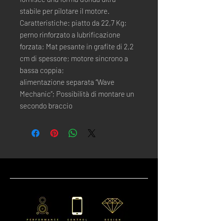
stabile per pilotare il motore.
Caratteristiche: piatto da 22,7 Kg;
perno rinforzato a lubrificazione
forzata; Mat pesante in grafite di 2,2
cm di spessore; motore sincrono a
bassa coppia;
alimentazione separata “Wave
Mechanic”; Possibilità di montare un
secondo braccio