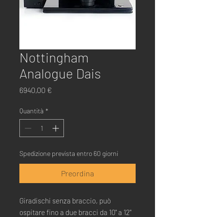
Nottingham
Analogue Dais
Prezzo
6940,00 €
Quantità
*
Spedizione prevista entro 60 giorni
Preordina
Giradischi senza braccio, può
ospitare fino a due bracci da 10" a 12"