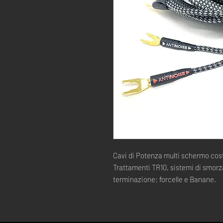
Cavi di Potenza multi schermo cos
Trattamenti TR10, sistemi di smorz
terminazione: forcelle e Banane.