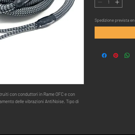
Spedizione prevista ent
truiti con conduttori in Rame OFC e con
amento delle vibrazioni AntiNoise. Tipo di