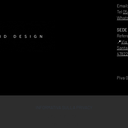
Email
Tel
05
Whats
SEDE
Refer
📍
Via
Santa
47822
Piva 
INFORMATIVA SULLA PRIVACY
CONDIZIONI D'USO
COOKIE POLICY