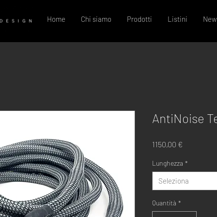
Home
Chi siamo
Prodotti
Listini
New
AntiNoise T
Prezzo
1150,00 €
Lunghezza
*
Seleziona
Quantità
*