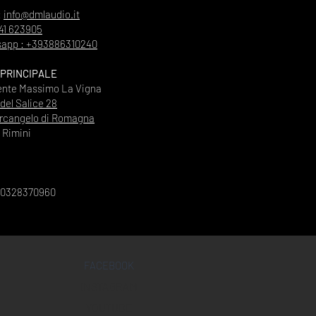
:
info@dmlaudio.it
41 623905
app : +393886310240
 PRINCIPALE
ente Massimo La Vigna
 del Salice 28
rcangelo di Romagna
Rimini
00328370960
FACEBOOK
INSTAGRAM
YOUTUBE