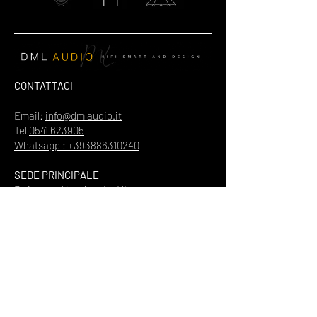
CONTATTACI
Email:
info@dmlaudio.it
Tel
0541 623905
Whatsapp : +393886310240
SEDE PRINCIPALE
Referente Massimo La Vigna
📍
Via del Salice 28
Santarcangelo di Romagna
47822
Rimini
Piva
00328370960