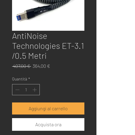
AntiNoise
Technologies ET-3.1
/0.5 Metri
Prezzo
Prezzo
 407,00 € 
364,00 €
regolare
scontato
Quantità
*
Aggiungi al carrello
Acquista ora