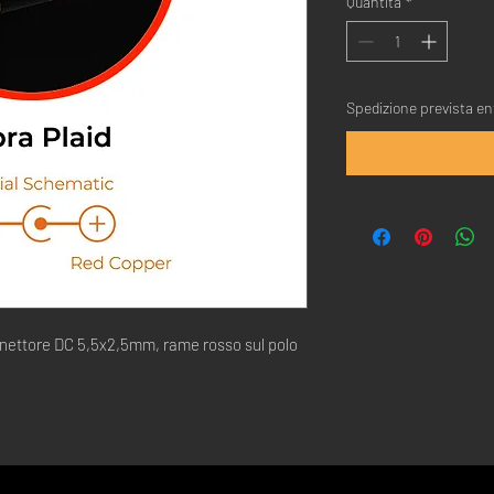
Quantità
*
Spedizione prevista ent
nnettore DC 5,5x2,5mm, rame rosso sul polo
.