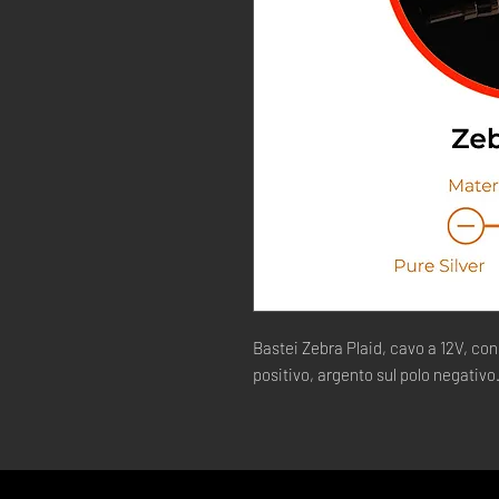
Bastei Zebra Plaid, cavo a 12V, co
positivo, argento sul polo negativo