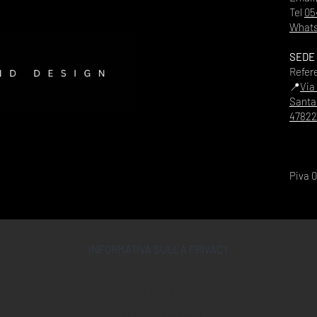
Tel
05
Whats
SEDE
Refer
📍
Via
Santa
47822
Piva 
INFORMATIVA SULLA PRIVACY
CONDIZIONI D'USO
COOKIE POLICY
POLITICA DEI RESI