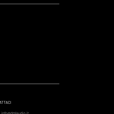
ATTACI
:
info@dmlaudio.it