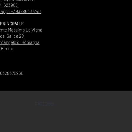
41 623905
app : +393886310240
 PRINCIPALE
ente Massimo La Vigna
 del Salice 28
rcangelo di Romagna
Rimini
00328370960
FACEBOOK
INSTAGRAM
YOUTUBE