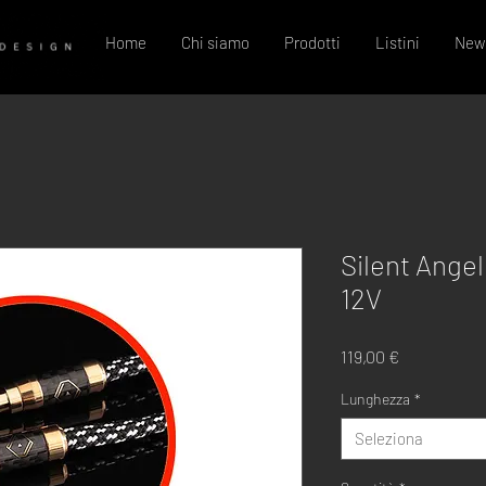
Home
Chi siamo
Prodotti
Listini
New
Silent Angel
12V
Prezzo
119,00 €
Lunghezza
*
Seleziona