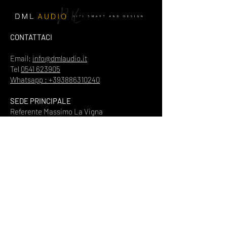
CONTATTACI
Email:
info@dmlaudio.it
Tel
0541 623905
Whatsapp : +393886310240
SEDE PRINCIPALE
Referente Massimo La Vigna
📍
Via del Salice 28
Santarcangelo di Romagna
47822
Rimini
Piva
00328370960