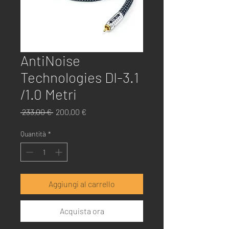
AntiNoise
Technologies DI-3.1
/1.0 Metri
Prezzo
Prezzo
 233,00 € 
200,00 €
regolare
scontato
Quantità
*
Aggiungi al carrello
Acquista ora