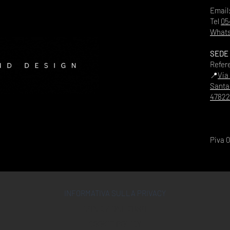
Email
Tel
05
Whats
SEDE
Refer
📍
Via
Santa
47822
Piva 
INFORMATIVA SULLA PRIVACY
CONDIZIONI D'USO
COOKIE POLICY