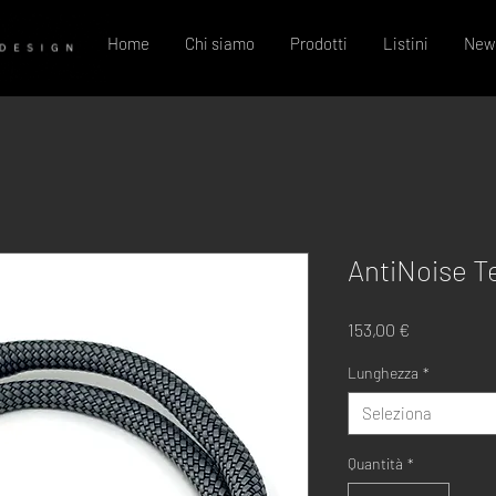
Home
Chi siamo
Prodotti
Listini
New
AntiNoise T
Prezzo
153,00 €
Lunghezza
*
Seleziona
Quantità
*