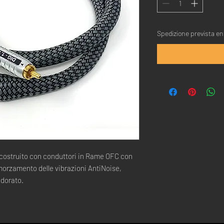
Spedizione prevista ent
costruito con conduttori in Rame OFC con
morzamento delle vibrazioni AntiNoise,
 dorato.