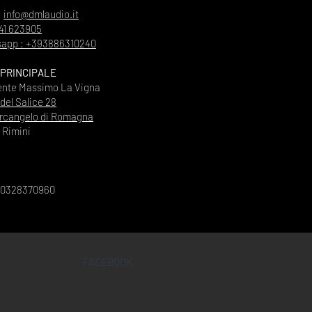
:
info@dmlaudio.it
41 623905
app : +393886310240
 PRINCIPALE
ente Massimo La Vigna
 del Salice 28
rcangelo di Romagna
Rimini
00328370960
FACEBOOK
INSTAGRAM
YOUTUBE