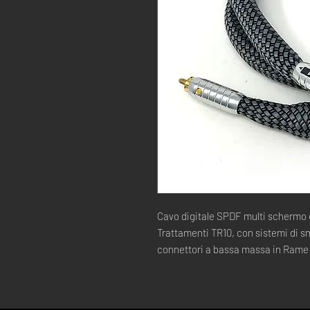
Cavo digitale SPDF multi schermo 
Trattamenti TR10, con sistemi di s
connettori a bassa massa in Rame