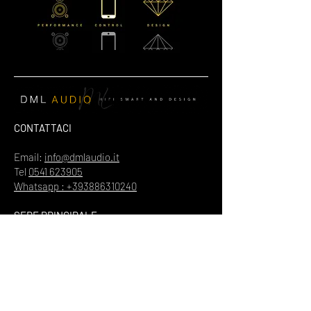
CONTATTACI
Email:
info@dmlaudio.it
Tel
0541 623905
Whatsapp : +393886310240
SEDE PRINCIPALE
Referente Massimo La Vigna
📍
Via del Salice 28
Santarcangelo di Romagna
47822
Rimini