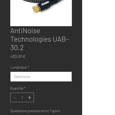
AntiNoise
Technologies UAB-
30.2
Prezzo
430,00 €
Lunghezza
*
Quantità
*
Spedizione prevista entro 7 giorni