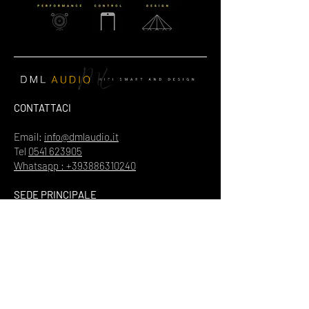
CONTATTACI
Email:
info@dmlaudio.it
Tel
0541 623905
Whatsapp : +393886310240
SEDE PRINCIPALE
Referente Massimo La Vigna
📍
Via del Salice 28
Santarcangelo di Romagna
47822
Rimini