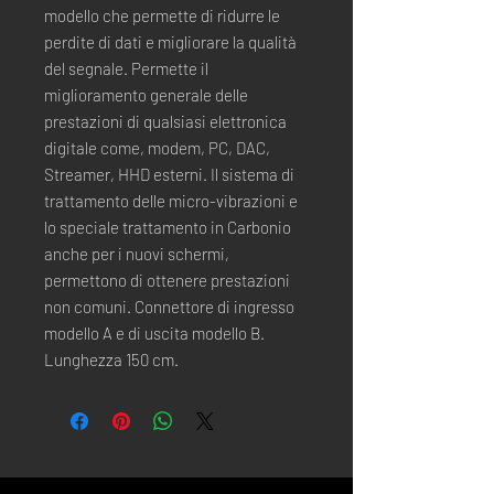
modello che permette di ridurre le
perdite di dati e migliorare la qualità
del segnale. Permette il
miglioramento generale delle
prestazioni di qualsiasi elettronica
digitale come, modem, PC, DAC,
Streamer, HHD esterni. Il sistema di
trattamento delle micro-vibrazioni e
lo speciale trattamento in Carbonio
anche per i nuovi schermi,
permettono di ottenere prestazioni
non comuni. Connettore di ingresso
modello A e di uscita modello B.
Lunghezza 150 cm.