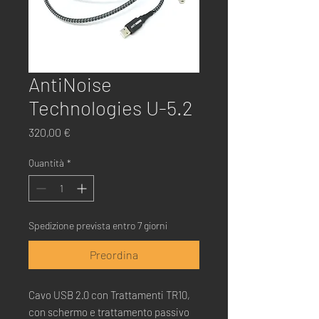
AntiNoise
Technologies U-5.2
Prezzo
320,00 €
Quantità
*
Spedizione prevista entro 7 giorni
Preordina
Cavo USB 2.0 con Trattamenti TR10,
con schermo e trattamento passivo