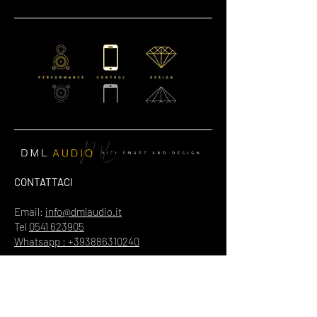
CONTATTACI
Email:
info@dmlaudio.it
Tel
0541 623905
Whatsapp : +393886310240
SEDE PRINCIPALE
Referente Massimo La Vigna
📍
Via del Salice 28
Santarcangelo di Romagna