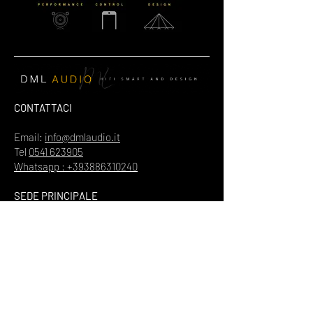
CONTATTACI
Email:
info@dmlaudio.it
Tel
0541 623905
Whatsapp : +393886310240
SEDE PRINCIPALE
Referente Massimo La Vigna
📍
Via del Salice 28
Santarcangelo di Romagna
47822
Rimini