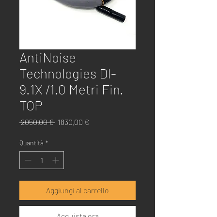
AntiNoise
Technologies DI-
9.1X /1.0 Metri Fin.
TOP
Prezzo
Prezzo
 2050,00 € 
1830,00 €
regolare
scontato
Quantità
*
Aggiungi al carrello
Acquista ora