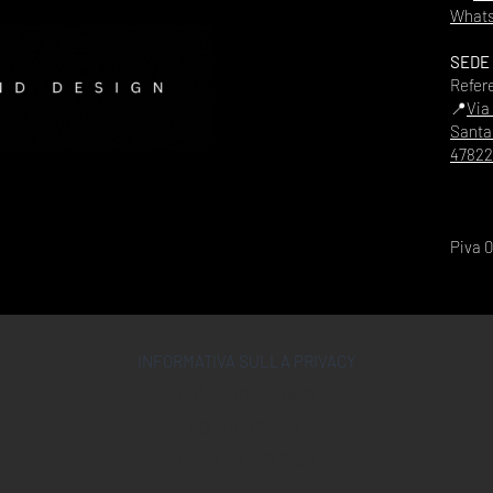
Whats
SEDE
Refer
📍
Via
Santa
47822
Piva 
INFORMATIVA SULLA PRIVACY
CONDIZIONI D'USO
COOKIE POLICY
POLITICA DEI RESI