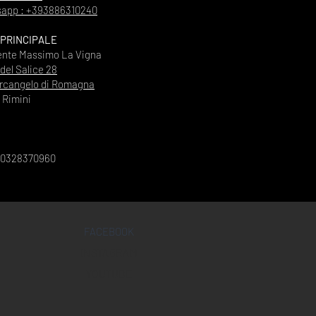
app : +393886310240
 PRINCIPALE
ente Massimo La Vigna
 del Salice 28
rcangelo di Romagna
Rimini
00328370960
FACEBOOK
INSTAGRAM
YOUTUBE