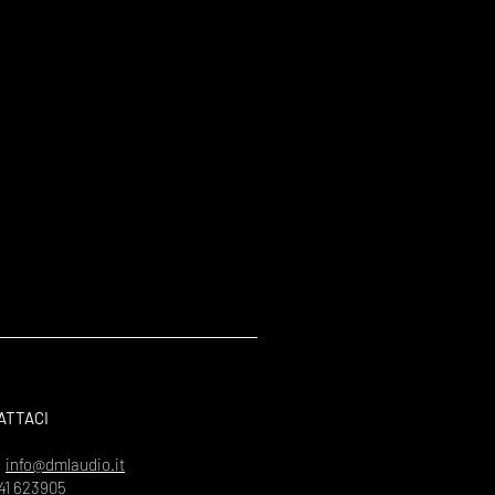
ATTACI
:
info@dmlaudio.it
41 623905