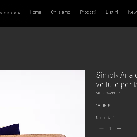
Home
Chi siamo
Prodotti
Listini
New
Simply Anal
velluto per la
SKU: SAWC003
Prezzo
18,95 €
Quantità
*