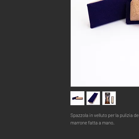
Spazzola in velluto per la pulizia de
marrone fatta a mano.