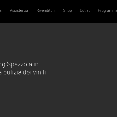
s
Assistenza
Rivenditori
Shop
Outlet
Programma
og Spazzola in
 pulizia dei vinili