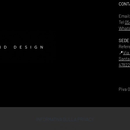
CONT
Email
Tel
05
Whats
SEDE
Refer
📍
Via
Santa
47822
Piva 
INFORMATIVA SULLA PRIVACY
CONDIZIONI D'USO