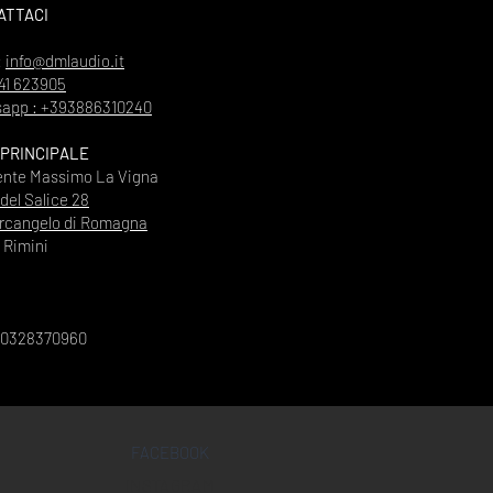
ATTACI
:
info@dmlaudio.it
41 623905
app : +393886310240
 PRINCIPALE
ente Massimo La Vigna
 del Salice 28
rcangelo di Romagna
Rimini
00328370960
FACEBOOK
INSTAGRAM