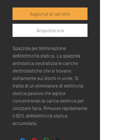
Aggiungi al carrello
Acquista ora
Spazzola per l'eliminazione
dell'elettricità statica. La spazzola
antistatica neutralizza le cariche
elettrostatiche che si trovano
solitamente sui dischi in vinile. Si
tratta di un eliminatore di elettricità
statica passiva che agisce
concentrando la carica elettrica per
ionizzare l'aria. Rimuove rapidamente
il 90% dell'elettricità statica
accumolata.