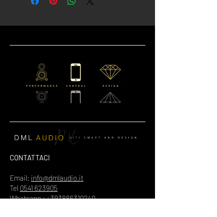
CONTATTACI
Email:
info@dmlaudio.it
Tel
0541 623905
Whatsapp : +393886310240