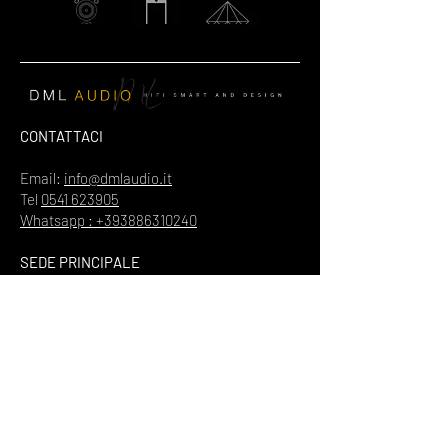
CONTATTACI
Email:
info@dmlaudio.it
Tel
0541 623905
Whatsapp : +393886310240
SEDE PRINCIPALE
Referente Massimo La Vigna
📍
Via del Salice 28
Santarcangelo di Romagna
47822
Rimini
Piva
00328370960