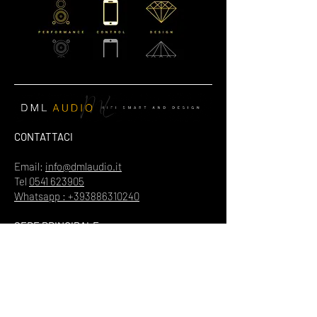
CONTATTACI
Email:
info@dmlaudio.it
Tel
0541 623905
Whatsapp : +393886310240
SEDE PRINCIPALE
Referente Massimo La Vigna
📍
Via del Salice 28
Santarcangelo di Romagna
47822
Rimini