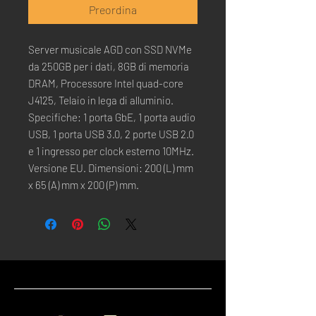
Preordina
Server musicale AGD con SSD NVMe
da 250GB per i dati, 8GB di memoria
DRAM, Processore Intel quad-core
J4125, Telaio in lega di alluminio.
Specifiche: 1 porta GbE, 1 porta audio
USB, 1 porta USB 3.0, 2 porte USB 2.0
e 1 ingresso per clock esterno 10MHz.
Versione EU. Dimensioni: 200 (L) mm
x 65 (A) mm x 200 (P) mm.