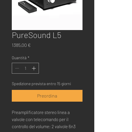
PureSound L5
Prezzo
1385,00 €
Quantità
*
Spedizione prevista entro 15 giorni
Preordina
Preamplificatore stereo linea a
valvole con telecomando per il
controllo del volume; 2 valvole 6n3