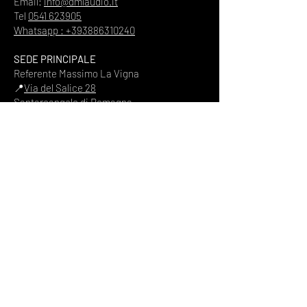
Email:
info@dmlaudio.it
Tel
0541 623905
Whatsapp : +393886310240
SEDE PRINCIPALE
Referente Massimo La Vigna
📍
Via del Salice 28
Santarcangelo di Romagna
47822
Rimini
Piva
00328370960
HOME