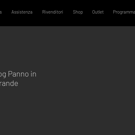
s
Assistenza
Rivenditori
Shop
Outlet
Programma
og Panno in
grande