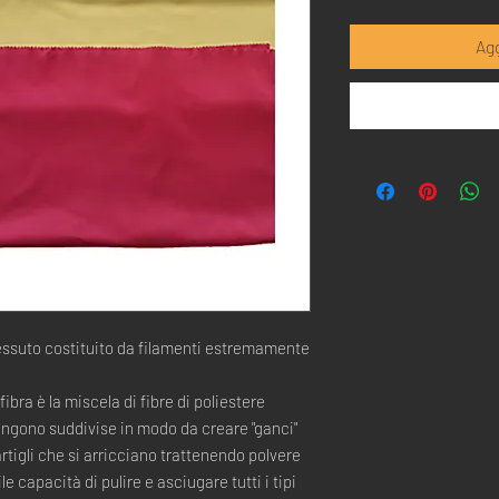
Agg
essuto costituito da filamenti estremamente
bra è la miscela di fibre di poliestere
gono suddivise in modo da creare "ganci"
igli che si arricciano trattenendo polvere
 capacità di pulire e asciugare tutti i tipi