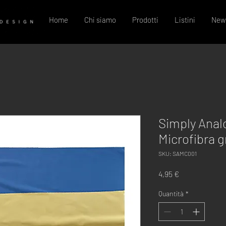
Home
Chi siamo
Prodotti
Listini
New
Simply Anal
Microfibra 
SKU: SAMC001
Prezzo
4,95 €
Quantità
*