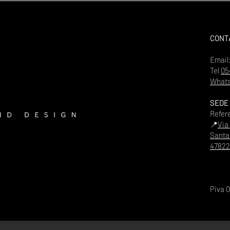
CONT
Email
Tel
05
Whats
SEDE
Refer
📍
Via
Santa
47822
Piva 