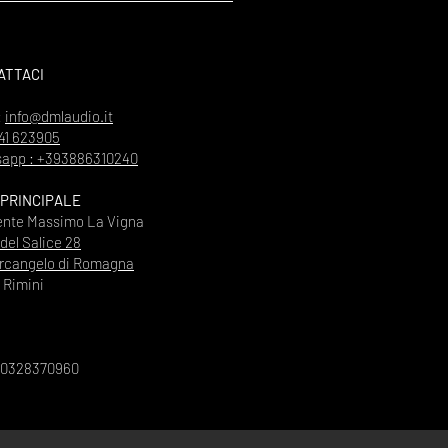
ATTACI
:
info@dmlaudio.it
41 623905
app : +393886310240
 PRINCIPALE
ente Massimo La Vigna
 del Salice 28
rcangelo di Romagna
Rimini
00328370960