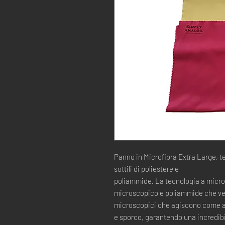
Panno in Microfibra Extra Large, t
sottili di poliestere e
poliammide. La tecnologia a microfi
microscopico e poliammide che ven
microscopici che agiscono come art
e sporco, garantendo una incredibile