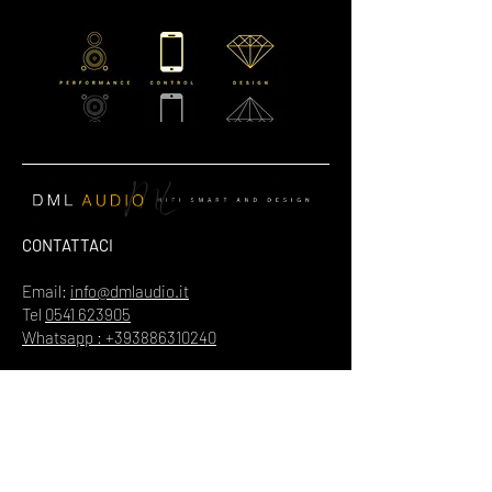
CONTATTACI
Email:
info@dmlaudio.it
Tel
0541 623905
Whatsapp : +393886310240
SEDE PRINCIPALE
Referente Massimo La Vigna
📍
Via del Salice 28
Santarcangelo di Romagna
47822
Rimini