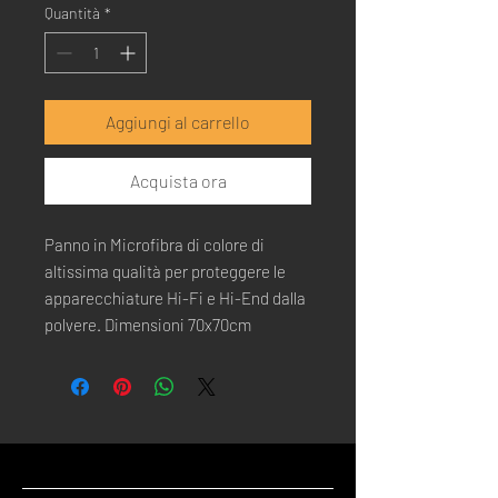
Quantità
*
Aggiungi al carrello
Acquista ora
Panno in Microfibra di colore di
altissima qualità per proteggere le
apparecchiature Hi-Fi e Hi-End dalla
polvere. Dimensioni 70x70cm