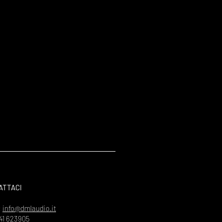
ATTACI
:
info@dmlaudio.it
41 623905