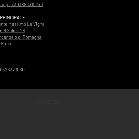
app : +393886310240
 PRINCIPALE
ente Massimo La Vigna
 del Salice 28
rcangelo di Romagna
Rimini
00328370960
FACEBOOK
INSTAGRAM
YOUTUBE