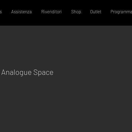
s
Assistenza
Rivenditori
Shop
Outlet
Programma
 Analogue Space