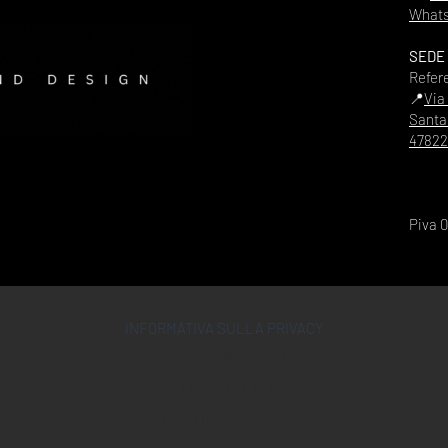
Whats
SEDE
Refer
📍
Via
Santa
47822
Piva 
INFORMATIVA SULLA PRIVACY
CONDIZIONI D'USO
COOKIE POLICY
POLITICA DEI RESI