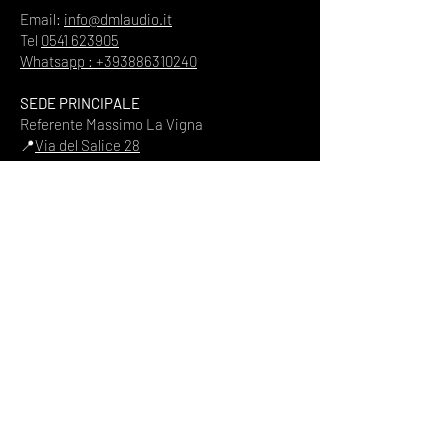
Email:
info@dmlaudio.it
Tel
0541 623905
Whatsapp : +393886310240
SEDE PRINCIPALE
Referente Massimo La Vigna
📍
Via del Salice 28
Santarcangelo di Romagna
47822
Rimini
Piva
00328370960
HOME