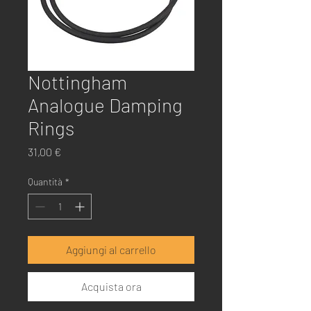
Nottingham
Analogue Damping
Rings
Prezzo
31,00 €
Quantità
*
Aggiungi al carrello
Acquista ora