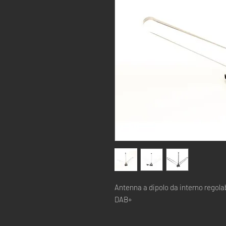
Antenna a dipolo da interno regolab
DAB+