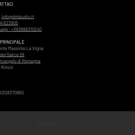
ATTACI
:
info@dmlaudio.it
41 623905
app : +393886310240
 PRINCIPALE
ente Massimo La Vigna
 del Salice 28
rcangelo di Romagna
Rimini
00328370960
FACEBOOK
INSTAGRAM