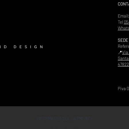
CONT
Email
Tel
05
Whats
SEDE
Refer
📍
Via
Santa
47822
Piva 
INFORMATIVA SULLA PRIVACY
CONDIZIONI D'USO