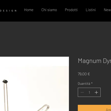
Home
Chi siamo
Prodotti
Listini
New
Magnum Dyn
Prezzo
79,00 €
Quantità
*
Agg