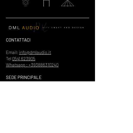
CONTATTACI
Email:
info@dmlaudio.it
Tel
0541 623905
Whatsapp : +393886310240
SEDE PRINCIPALE
Referente Massimo La Vigna
📍
Via del Salice 28
Santarcangelo di Romagna
47822
Rimini
Piva
00328370960