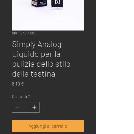
SKU: SASC002
Simply Analog
Liquido per la
pulizia dello stilo
della testina
Prezzo
8,10 €
Quantità
*
Aggiungi al carrello