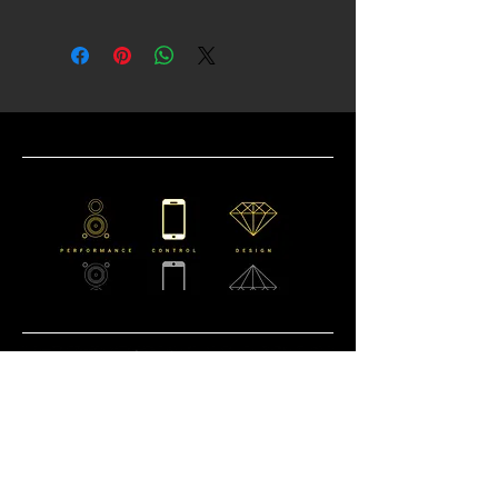
CONTATTACI
Email:
info@dmlaudio.it
Tel
0541 623905