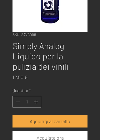
SKU: SAVC009
Simply Analog
Liquido per la
pulizia dei vinili
Prezzo
12,50 €
Quantità
*
Aggiungi al carrello
Acquista ora