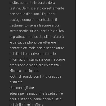
Inoltre aumenta la durata della
testina. Se miscelato correttamente
con acqua distillata il liquido si
asciuga completamente dopo il
trattamento, senza lasciare alcun
strato sottile sulla superficie vinilica.
In pratica, il liquido di pulizia aiuterà
le cartucce phono per ottenere il
contatto ottimale con le scanalature
dei dischi e per rivelare tutte le
informazioni stampate con maggiore
precisione e maggiore chiarezza.
Miscela consigliata:
-50ml di liquido con 1 litro di acqua
distillata
Uso consigliato:
ideale per le macchine lavadischi e
per l'utilizzo coi panni per la pulizia
del vinile in microfibra.