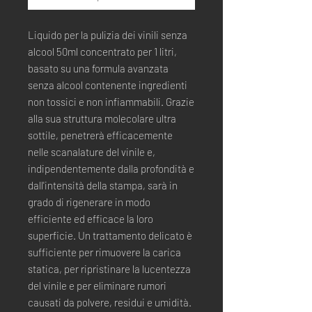
Liquido per la pulizia dei vinili senza
alcool 50ml concentrato per 1 litri,
basato su una formula avanzata
senza alcool contenente ingredienti
non tossici e non infiammabili. Grazie
alla sua struttura molecolare ultra
sottile, penetrerà efficacemente
nelle scanalature del vinile e,
indipendentemente dalla profondità e
dall'intensità della stampa, sarà in
grado di rigenerare in modo
efficiente ed efficace la loro
superficie. Un trattamento delicato è
sufficiente per rimuovere la carica
statica, per ripristinare la lucentezza
del vinile e per eliminare rumori
causati da polvere, residui e umidità.