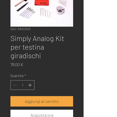
SKU: SASC003
Simply Analog Kit
per testina
giradischi
Prezzo
78,00 €
Quantità
*
Aggiungi al carrello
Acquista ora