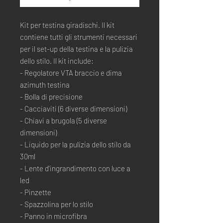
Kit per testina giradischi. Il kit
contiene tutti gli strumenti necessari
per il set-up della testina e la pulizia
dello stilo. Il kit include:
- Regolatore VTA braccio e dima
azimuth testina
- Bolla di precisione
- Cacciaviti (6 diverse dimensioni)
- Chiavi a brugola (5 diverse
dimensioni)
- Liquido per la pulizia dello stilo da
30ml
- Lente d'ingrandimento con luce a
led
- Pinzette
- Spazzolina per lo stilo
- Panno in microfibra