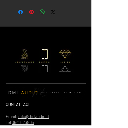
CONTATTACI
Email:
info@dmlaudio.it
Tel
0541 623905