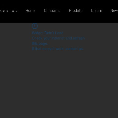
Home
Chi siamo
Prodotti
Listini
New
Widget Didn’t Load
Check your internet and refresh
this page.
If that doesn’t work, contact us.