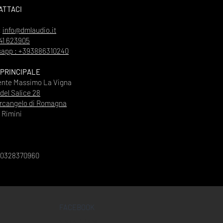
ATTACI
:
info@dmlaudio.it
41 623905
app : +393886310240
 PRINCIPALE
ente Massimo La Vigna
 del Salice 28
rcangelo di Romagna
Rimini
00328370960
FACEBOOK
INSTAGRAM