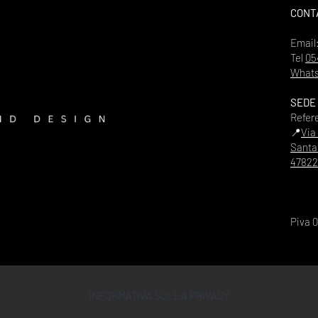
CONT
Email
Tel
05
Whats
SEDE
Refer
📍
Via
Santa
47822
Piva 
INFORMATIVA SULLA PRIVACY
CONDIZIONI D'USO