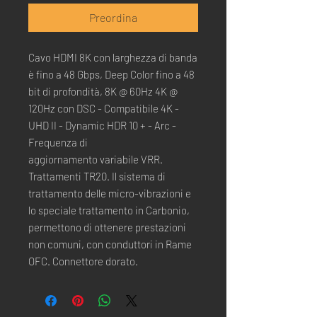
Preordina
Cavo HDMI 8K con larghezza di banda
è fino a 48 Gbps, Deep Color fino a 48
bit di profondità, 8K @ 60Hz 4K @
120Hz con DSC - Compatibile 4K -
UHD II - Dynamic HDR 10 + - Arc -
Frequenza di
aggiornamento variabile VRR.
Trattamenti TR20. Il sistema di
trattamento delle micro-vibrazioni e
lo speciale trattamento in Carbonio,
permettono di ottenere prestazioni
non comuni, con conduttori in Rame
OFC. Connettore dorato.