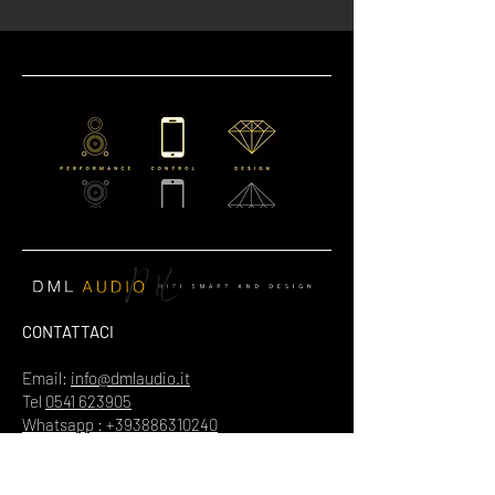
CONTATTACI
Email:
info@dmlaudio.it
Tel
0541 623905
Whatsapp : +393886310240
SEDE PRINCIPALE
Referente Massimo La Vigna