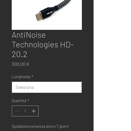
AntiNoise
Technologies HD-
20.2
Prezzo
300,00 €
Lunghezza
*
Quantità
*
Spedizione prevista entro 7 giorni