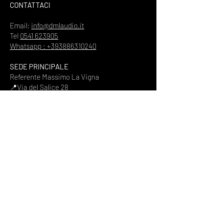
CONTATTACI
Email:
info@dmlaudio.it
Tel
0541 623905
Whatsapp : +393886310240
SEDE PRINCIPALE
Referente Massimo La Vigna
📍
Via del Salice 28
Santarcangelo di Romagna
47822
Rimini
Piva
00328370960
HOME