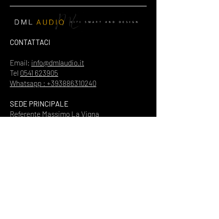
CONTATTACI
Email:
info@dmlaudio.it
Tel
0541 623905
Whatsapp : +393886310240
SEDE PRINCIPALE
Referente Massimo La Vigna
📍
Via del Salice 28
Santarcangelo di Romagna
47822
Rimini
Piva
00328370960