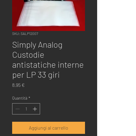
SKU: SALP12007
Simply Analog
Custodie
antistatiche interne
per LP 33 giri
Prezzo
8,95 €
Quantità
*
Aggiungi al carrello