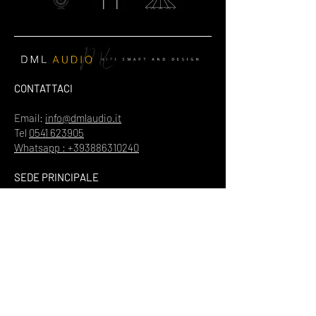
CONTATTACI
Email:
info@dmlaudio.it
Tel
0541 623905
Whatsapp : +393886310240
SEDE PRINCIPALE
Referente Massimo La Vigna
📍
Via del Salice 28
Santarcangelo di Romagna
47822
Rimini
Piva
00328370960