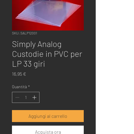
SKU: SALP12001
Simply Analog
Custodie in PVC per
LP 33 giri
Prezzo
16,95 €
Quantità
*
Aggiungi al carrello
Acquista ora