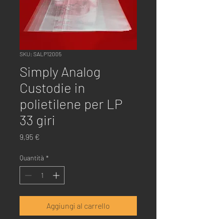
SKU: SALP12005
Simply Analog
Custodie in
polietilene per LP
33 giri
Prezzo
9,95 €
Quantità
*
Aggiungi al carrello