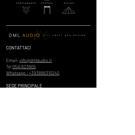
CONTATTACI
Email:
info@dmlaudio.it
Tel
0541 623905
Whatsapp : +393886310240
SEDE PRINCIPALE
Referente Massimo La Vigna
📍
Via del Salice 28
Santarcangelo di Romagna
47822
Rimini