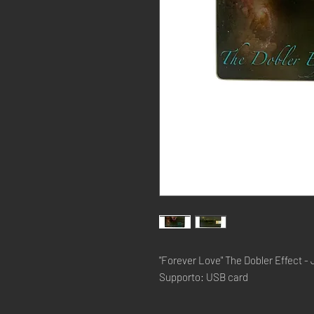
"Forever Love" The Dobler Effect -
Supporto: USB card