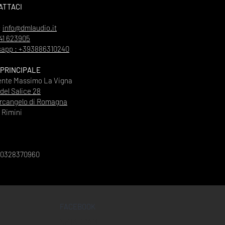
ATTACI
:
info@dmlaudio.it
41 623905
app : +393886310240
 PRINCIPALE
ente Massimo La Vigna
 del Salice 28
rcangelo di Romagna
Rimini
00328370960
FACEBOOK
INSTAGRAM