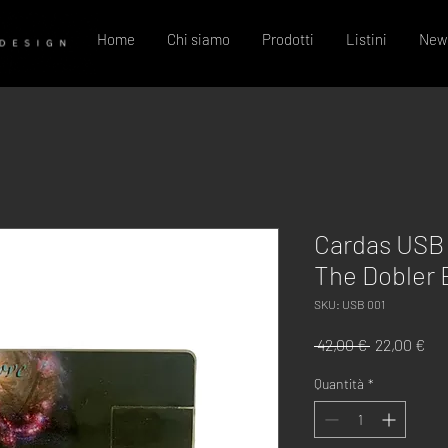
Home
Chi siamo
Prodotti
Listini
New
Cardas USB 
The Dobler 
SKU: USB 001
Prezzo
Pre
 42,00 € 
22,00 €
regolare
sco
Quantità
*