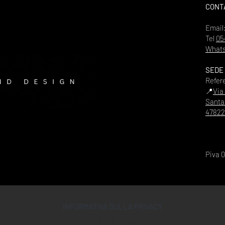
CONT
Email
Tel
05
Whats
SEDE
Refer
📍
Via
Santa
47822
Piva 
INFORMATIVA SULLA PRIVACY
CONDIZIONI D'USO