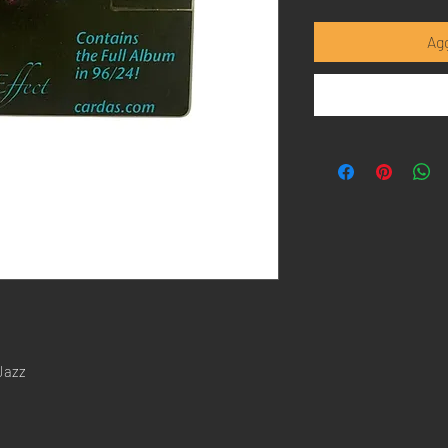
Agg
 Jazz