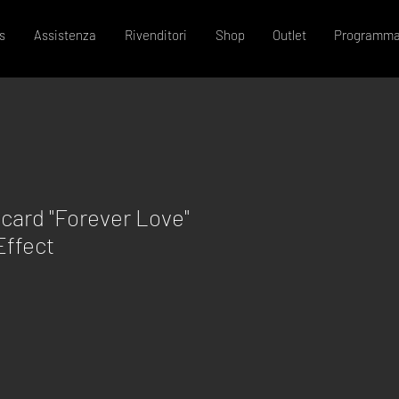
s
Assistenza
Rivenditori
Shop
Outlet
Programma
card "Forever Love"
Effect
zzo
ntato