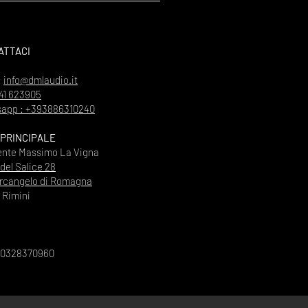
ATTACI
:
info@dmlaudio.it
41 623905
app : +393886310240
 PRINCIPALE
ente Massimo La Vigna
 del Salice 28
rcangelo di Romagna
Rimini
00328370960