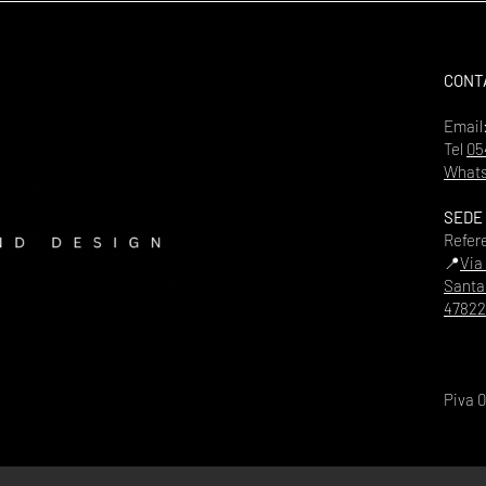
CONT
Email
Tel
05
Whats
SEDE
Refer
📍
Via
Santa
47822
Piva 