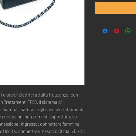
i disturbi elettrici ad alta frequenza, con
n Trattamenti TR10. Il sistema di
 materiali naturali e gli speciali trattamenti
 prestazioni non comuni, soprattutto su
connessione: Ingresso: connettore femmina
. Uscita: connettore maschio CC da 5,5 x2,1