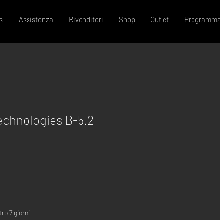
s
Assistenza
Rivenditori
Shop
Outlet
Programma
echnologies B-5.2
ro 7 giorni