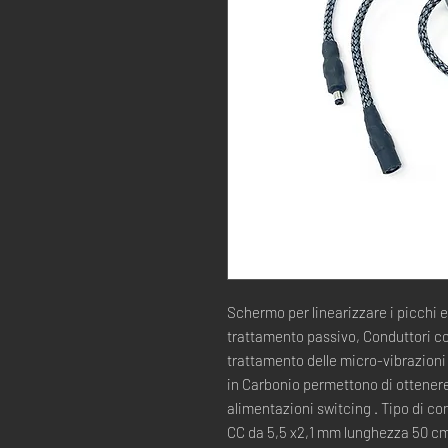
Schermo per linearizzare i picchi e 
trattamento passivo, Conduttori co
trattamento delle micro-vibrazioni i
in Carbonio permettono di ottenere
alimentazioni switcing . Tipo di 
CC da 5,5 x2,1 mm lunghezza 50 cm