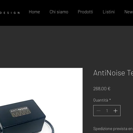
Home
Chi siamo
Prodotti
Listini
New
AntiNoise T
Prezzo
268,00 €
Quantità
*
Spedizione prevista ent