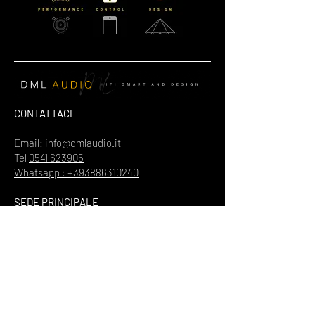
CONTATTACI
Email:
info@dmlaudio.it
Tel
0541 623905
Whatsapp : +393886310240
SEDE PRINCIPALE
Referente Massimo La Vigna
📍
Via del Salice 28
Santarcangelo di Romagna
47822
Rimini