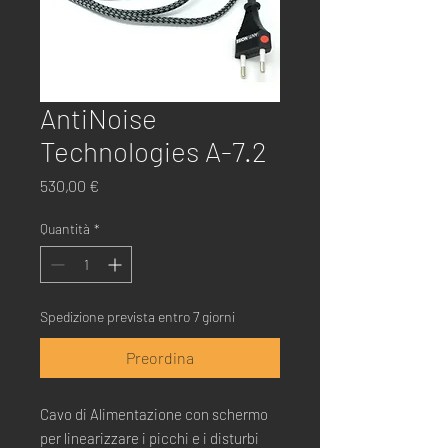
AntiNoise
Technologies A-7.2
Prezzo
530,00 €
Quantità
*
Spedizione prevista entro 7 giorni
Preordina
Cavo di Alimentazione con schermo
per linearizzare i picchi e i disturbi