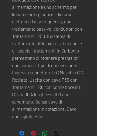
alimentazione è uno schermo per
linearizzare i picchi e i disturbi
elettrici ad alta frequenza, con
trattamento passivo, conduttori con
Trattamenti TR10. Il sistema di
trattamento delle micro-vibrazioni e
gli speciali trattamenti in Carbonio
permettono di ottenere prestazioni
non comuni. Tipo di connessione:
Ingresso connettore IEC Maschio C14
Rodiato. Uscita con cavo P35 con
Trattamenti TR6 con connettore IEC
C13 da 10 A lunghezza 100 cm
schermato. Senza cavo di
alimentazione in dotazione. Cavo
consigliato P35