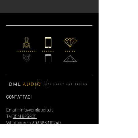
CONTATTACI
Email:
info@dmlaudio.it
Tel
0541 623905
Whatsapp : +393886310240
SEDE PRINCIPALE