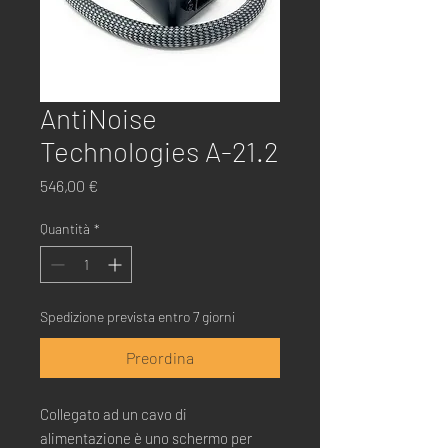
AntiNoise
Technologies A-21.2
Prezzo
546,00 €
Quantità
*
Spedizione prevista entro 7 giorni
Preordina
Collegato ad un cavo di
alimentazione è uno schermo per