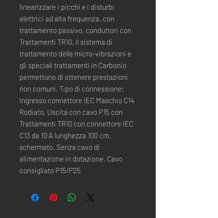
linearizzare i picchi e i disturbi
elettrici ad alta frequenza, con
trattamento passivo, conduttori con
Trattamenti TR10. Il sistema di
trattamento delle micro-vibrazioni e
gli speciali trattamenti in Carbonio
permettono di ottenere prestazioni
non comuni. Tipo di connessione:
Ingresso connettore IEC Maschio C14
Rodiato. Uscita con cavo P15 con
Trattamenti TR10 con connettore IEC
C13 da 10 A lunghezza 100 cm.
schermato. Senza cavo di
alimentazione in dotazione. Cavo
consigliato P15/P25