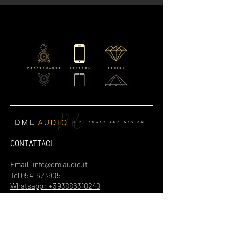
CONTATTACI
Email:
info@dmlaudio.it
Tel
0541 623905
Whatsapp : +393886310240
SEDE PRINCIPALE
Referente Massimo La Vigna